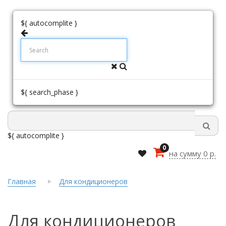
${ autocomplite }
${ search_phase }
${ autocomplite }
0
на сумму 0 р.
Главная
Для кондиционеров
Для кондиционеров