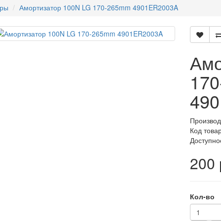
оры
Амортизатор 100N LG 170-265mm 4901ER2003A
Амо
17
49
Производ
Код това
Доступно
200 
Кол-во