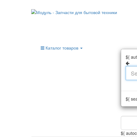
Каталог товаров
${ au
${ se
${ autoc