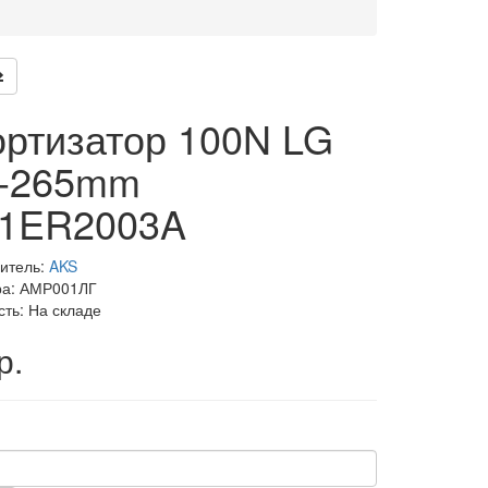
ртизатор 100N LG
0-265mm
01ER2003A
итель:
AKS
ра: АМР001ЛГ
сть: На складе
р.