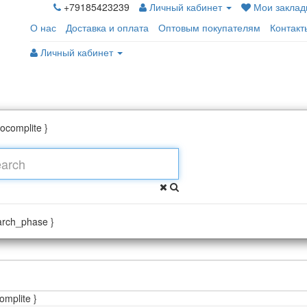
+79185423239
Личный кабинет
Мои закладк
О нас
Доставка и оплата
Оптовым покупателям
Контакт
Личный кабинет
tocomplite }
arch_phase }
omplite }